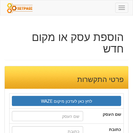
NetPage
-
כל
מה
הוספת עסק או מקום
שמסביב
חדש
פרטי התקשרות
שם העסק
כתובת