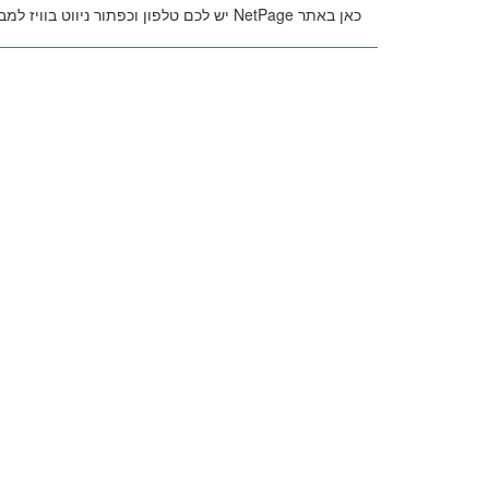
כאן באתר NetPage יש לכם טלפון וכפתור ניווט בוויז למבחר חלונות ממד בחצור הגלילית