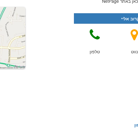
תר NetPage
וב אליי
נווט
טלפון
ן