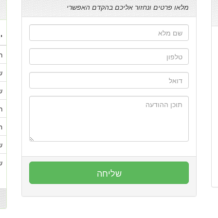
מלאו פרטים ונחזור אליכם בהקדם האפשרי
י
ר
ש
ש
ר
ח
ש
ש