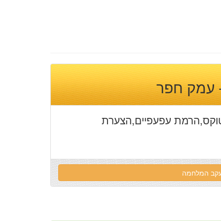
 עמק חפר
טוקס,הרמת עפעפיים,הצערת
 עקב המלחמה