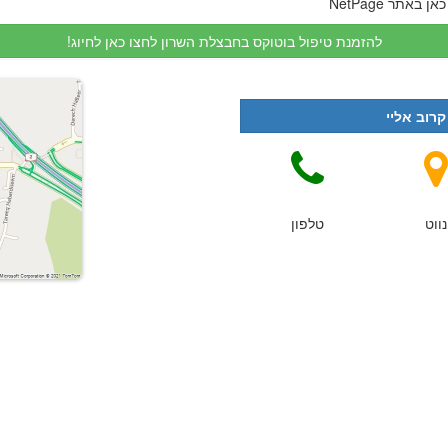
תר NetPage
להזמנת טיפול בוטוקס בחבצלת השרון לחצו כאן לחיוג!
קרוב אליי
נווט
טלפון