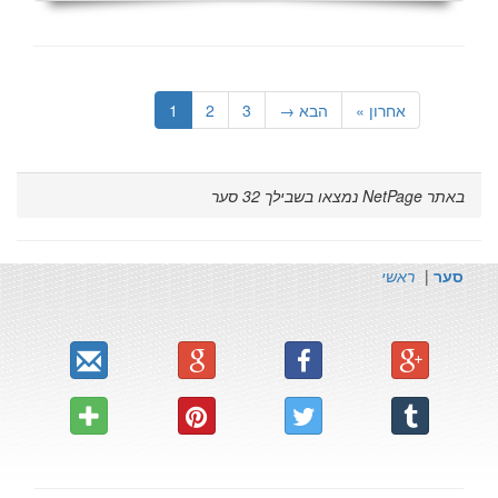
אחרון »
הבא →
3
2
1
באתר NetPage נמצאו בשבילך
32
סער
סער
|
ראשי