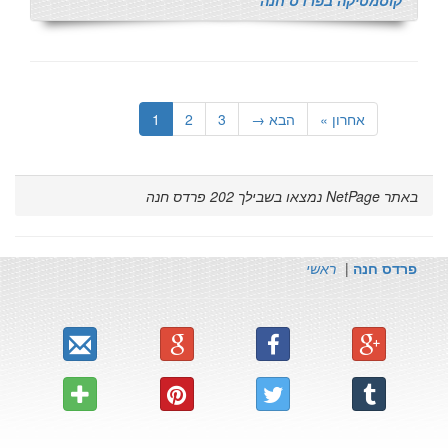
קוסמטיקה בפרדס חנה
אחרון »
הבא →
3
2
1
באתר NetPage נמצאו בשבילך
202
פרדס חנה
פרדס חנה
|
ראשי