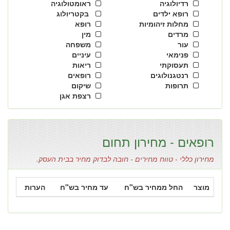
רדיולוגיה
ראומטולוגיה
רופא ילדים
בקטריולוג
מחלות זיהומיות
רופא
מרדים
מין
עור
משפחה
פנימאי
עיניים
תעסוקתי
ריאות
רנטגנולוגים
רופאים
תרופות
שיקום
רצפת אגן
רופאים - מחירון תחום
מחירון כללי - טווח מחירים - חובה לבדוק מחיר בבית העסק.
מוצר
החל ממחיר בש"ח
עד מחיר בש"ח
הערות