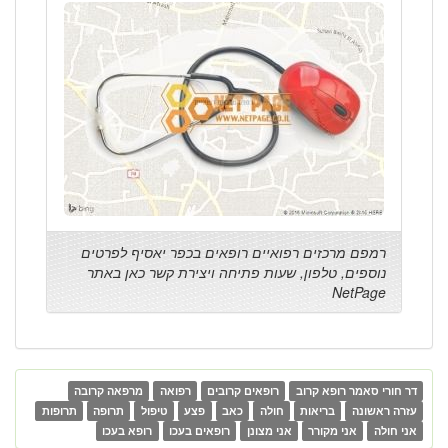
רמפם מרכזים רפואיים רופאים בכפר יאסיף לפרטים
נוספים, טלפון, שעות פתיחה ויצירת קשר כאן באתר
NetPage
דר חורי סאמר רופא קרוב
רופאים קרובים
רפואה
מרפאה קרובה
עזרה ראשונה
בריאות
חולה
כאב
פצע
טיפול
תרופה
תרופות
אני חולה
אני מקורר
אני מצונן
רופאים בעכו
רופא בעכו