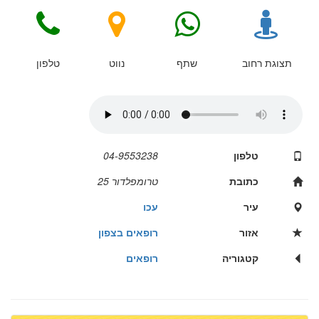
תצוגת רחוב
שתף
נווט
טלפון
טלפון
04-9553238
כתובת
טרומפלדור 25
עיר
עכו
אזור
רופאים בצפון
קטגוריה
רופאים