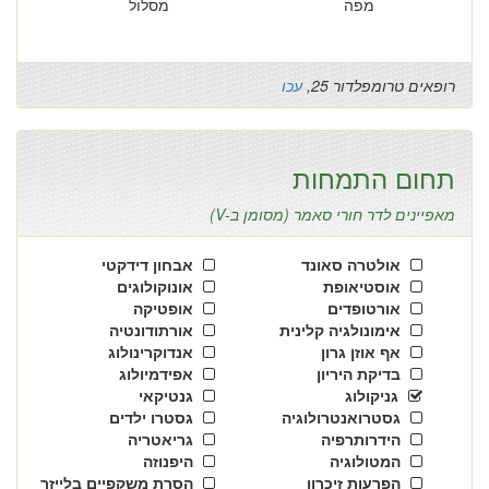
מפה
מסלול
רופאים טרומפלדור 25,
עכו
תחום התמחות
מאפיינים לדר חורי סאמר (מסומן ב-V)
אולטרה סאונד
אבחון דידקטי
אוסטיאופת
אונוקולוגים
אורטופדים
אופטיקה
אימונולגיה קלינית
אורתודונטיה
אף אוזן גרון
אנדוקרינולוג
בדיקת היריון
אפידמיולוג
גניקולוג
גנטיקאי
גסטרואנטרולוגיה
גסטרו ילדים
הידרותרפיה
גריאטריה
המטולוגיה
היפנוזה
הפרעות זיכרון
הסרת משקפיים בלייזר