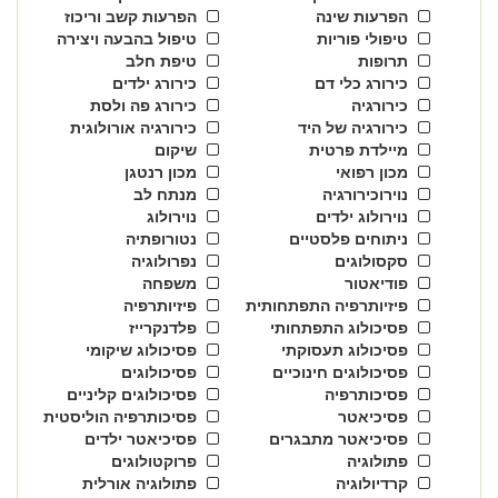
הפרעות שינה
הפרעות קשב וריכוז
טיפולי פוריות
טיפול בהבעה ויצירה
תרופות
טיפת חלב
כירורג כלי דם
כירורג ילדים
כירורגיה
כירורג פה ולסת
כירורגיה של היד
כירורגיה אורולוגית
מיילדת פרטית
שיקום
מכון רפואי
מכון רנטגן
נוירוכירורגיה
מנתח לב
נוירולוג ילדים
נוירולוג
ניתוחים פלסטיים
נטורופתיה
סקסולוגים
נפרולוגיה
פודיאטור
משפחה
פיזיותרפיה התפתחותית
פיזיותרפיה
פסיכולוג התפתחותי
פלדנקרייז
פסיכולוג תעסוקתי
פסיכולוג שיקומי
פסיכולוגים חינוכיים
פסיכולוגים
פסיכותרפיה
פסיכולוגים קליניים
פסיכיאטר
פסיכותרפיה הוליסטית
פסיכיאטר מתבגרים
פסיכיאטר ילדים
פתולוגיה
פרוקטולוגים
קרדיולוגיה
פתולוגיה אורלית