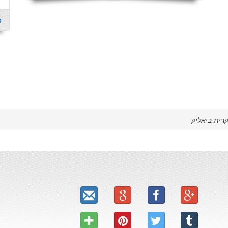
ר
רית ביאליק