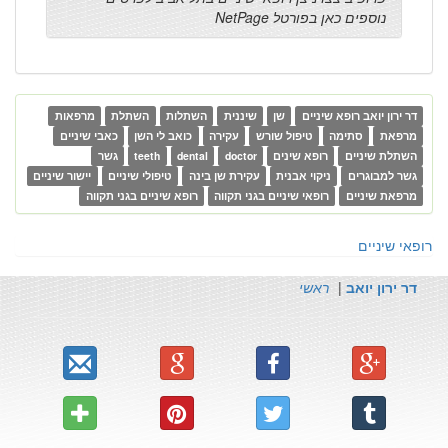
נוספים כאן בפורטל NetPage
דר ירון יואב רופא שיניים
שן
שיננית
השתלות
השתלת
מרפאות
מרפאת
סתימה
טיפול שורש
עקירה
כואב לי השן
כאבי שיניים
השתלת שיניים
רופא שינים
doctor
dental
teeth
גשר
גשר למבוגרים
ניקוי אבנית
עקירת שן בינה
טיפולי שיניים
יישור שיניים
מרפאת שיניים
רופאי שיניים בגני תקווה
רופא שיניים בגני תקווה
רופאי שיניים
דר ירון יואב
|
ראשי