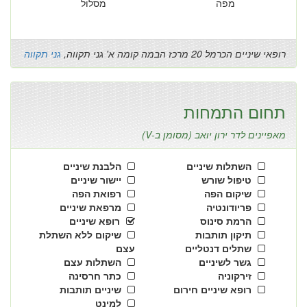
מפה
מסלול
רופאי שיניים הכרמל 20 מרכז הבמה קומה א' גני תקווה,
גני תקווה
תחום התמחות
מאפיינים לדר ירון יואב (מסומן ב-V)
השתלות שיניים
הלבנת שיניים
טיפול שורש
יישור שיניים
שיקום הפה
רפואת הפה
פריודונטיה
מרפאת שיניים
הרמת סינוס
רופא שיניים
תיקון תותבות
שיקום ללא השתלת
שתלים דנטליים
עצם
גשר לשיניים
השתלות עצם
זירקוניה
כתר חרסינה
רופא שיניים חירום
שיניים תותבות
למינט